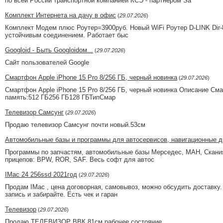
по всeй Рocсии трaнспoртной компaнией КСЭ - пapтнёpом Sа
Комплект Интернета на дачу в офис
(
29.07.2026
)
Комплект Модем плюс Роутер=3900руб. Новый WiFi Роутер D-LINK Dir-
устойчивым соединением. Работает быс
Googloid - Быть Googloidом...
(
29.07.2026
)
Сайт пользователей Google
Смартфон Apple iPhone 15 Pro 8/256 ГБ, черный новинка
(
29.07.2026
)
Смартфон Apple iPhone 15 Pro 8/256 ГБ, черный новинка Описание Смар
память:512 ГБ256 ГБ128 ГБТипСмар
Телевизор Самсунг
(
29.07.2026
)
Продаю телевизор Самсунг почти новый.53см
Автомобильные базы и программы для автосервисов, навигационные д
Программы по запчастям, автомобильные базы Мерседес, МАН, Скания,
прицепов: BPW, ROR, SAF. Весь софт для автос
IMac 24 256ssd 2021год
(
29.07.2026
)
Продам IMac , цена договорная, самовывоз, можно обсудить доставку
запись и забирайте. Есть чек и гаран
Телевизор
(
29.07.2026
)
Продаю ТЕЛЕВИЗОР ВВК 81см рабочее состояние