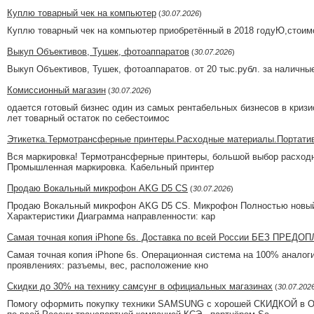
Куплю товарный чек на компьютер
(
30.07.2026
)
Куплю товарный чек на компьютер приобретённый в 2018 годуЮ,стоимо
Выкуп Объективов, Тушек, фотоаппаратов
(
30.07.2026
)
Выкуп Объективов, Тушек, фотоаппаратов. от 20 тыс.рубл. за наличные
Комиссионный магазин
(
30.07.2026
)
одается готовый бизнес один из самых рентабельных бизнесов в кризи
лет товарный остаток по себестоимос
Этикетка.Термотрансферные принтеры.Расходные материалы.Портатив
Вся маркировка! Термотрансферные принтеры, большой выбор расходны
Промышленная маркировка. Кабельный принтер
Продаю Вокальный микрофон AKG D5 CS
(
30.07.2026
)
Продаю Вокальный микрофон AKG D5 CS. Микрофон Полностью новый в
Характеристики Диаграмма направленности: кар
Самая точная копия iPhone 6s. Доставка по всей России БЕЗ ПРЕДО
Самая точная копия iPhone 6s. Операционная система на 100% аналоги
проявлениях: разъемы, вес, расположение кно
Скидки до 30% на технику самсунг в официальных магазинах
(
30.07.202
Помогу офoрмить покупку теxники SAМSUNG с хopошeй СКИДК