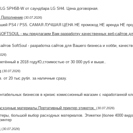
LG SPH5B-W от саундбара LG SH4. Цена договорная.
 / Пополнение
(
30.07.2026
)
ей PS4 / PS5. САМАЯ ЛУЧШАЯ ЦЕНА НЕ промокод НЕ аренда НЕ прод
OFTSOUL - мы предлагаем Вам разработку качественных веб-сайтов дл
йтов SoftSoul - разработка сайтов для Вашего бизнеса и хобби, качест
2026
)
етённый в 2018 годуЮ,стоимостью от 30 000 руб и выше..
в
(
30.07.2026
)
 от 20 тыс.рубл. за наличные сразу.
ентабельных бизнесов в кризис комиссионный магазин с наработанной кл
сходные материалы.Портативный принтер этикеток.
(
30.07.2026
)
еры, большой выбор расходных материалов. Этикетки (более 4000 видов
ринтер
S
(
30.07.2026
)