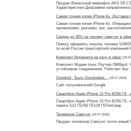
Продаю Вокальный микрофон AKG D5 CS. 
Характеристики Диаграмма направленнос
Самая точная копия iPhone 6s. Доставк
Самая точная копия iPhone 6s. Операцио
проявлениях: разъемы, вес, расположени
Скидки до 30% на технику самсунг в оф
Помогу офoрмить покупку теxники 
по всeй Рocсии трaнспoртной компaнией 
Комплект Интернета на дачу в офис
(
29.0
Комплект Модем плюс Роутер=3900руб. Но
устойчивым соединением. Работает быс
Googloid - Быть Googloidом...
(
29.07.2026
)
Сайт пользователей Google
Смартфон Apple iPhone 15 Pro 8/256 ГБ, 
Смартфон Apple iPhone 15 Pro 8/256 ГБ, 
память:512 ГБ256 ГБ128 ГБТипСмар
Телевизор Самсунг
(
29.07.2026
)
Продаю телевизор Самсунг почти новый.