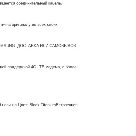
имеется соединительный кабель.
тична оригиналу во всех своих
 SAMSUNG. ДOCТAВKA ИЛИ САМОВЫВОЗ
лной поддержкой 4G LTE модема, с более
й новинка Цвет: Black TitaniumВстроенная