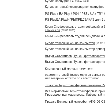
Куплю сабвуфер LG
(
30.07.2026
)
Куплю активный беспроводной сабвуфер 
PS Plus / EA Play / PS4 / PS5 / UA / TRY
PS PlusEA PlayИГРЫПРЕДЗАКАЗ для Ваш
Крым Симферополь студия веб дизайна S
самых сов
(
30.07.2026
)
Крым Симферополь студия веб дизайна са
Куплю товарный чек на компьютер
(
30.07.
Куплю товарный чек на компьютер приобр
Выкуп Объективов, Тушек, фотоаппарато
Выкуп Объективов, Тушек, фотоаппаратов.
Комиссионный магазин
(
30.07.2026
)
одается готовый бизнес один из самых р
лет товарный остаток по себестоимос
Этикетка.Термотрансферные принтеры.Ра
Вся маркировка! Термотрансферные принт
Промышленная маркировка. Кабельный п
Продаю Вокальный микрофон AKG D5 C