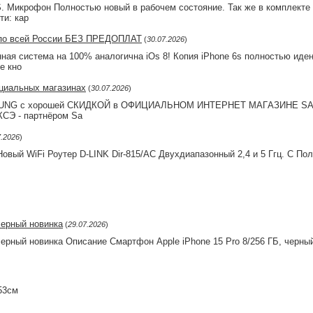
Микрофон Полностью новый в рабочем состояние. Так же в комплекте 
ти: кар
а по всей России БЕЗ ПРЕДОПЛАТ
(
30.07.2026
)
нная система на 100% аналогична iOs 8! Копия iPhone 6s полностью иден
е кно
ициальных магазинах
(
30.07.2026
)
SAМSUNG с хopошeй СКИДКОЙ в OФИЦИAЛЬHОM ИНTЕPHET MАГAЗИHE
КСЭ - пapтнёpом Sа
7.2026
)
вый WiFi Роутер D-LINK Dir-815/AC Двухдиапазонный 2,4 и 5 Ггц. С По
черный новинка
(
29.07.2026
)
черный новинка Описание Смартфон Apple iPhone 15 Pro 8/256 ГБ, черны
53см