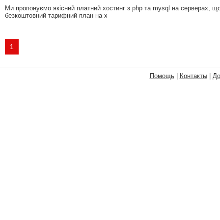
Ми пропонуємо якісний платний хостинг з php та mysql на серверах, що
безкоштовний тарифний план на х
1
Помощь
|
Контакты
|
До