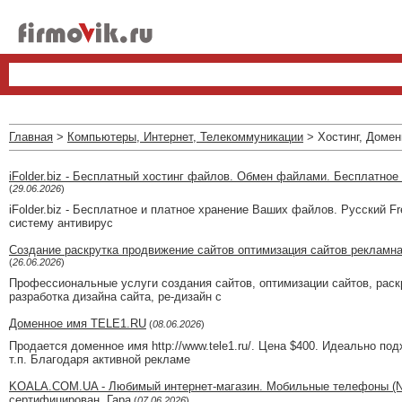
Главная
>
Компьютеры, Интернет, Телекоммуникации
> Хостинг, Доме
iFolder.biz - Бесплатный хостинг файлов. Обмен файлами. Бесплатн
(
29.06.2026
)
iFolder.biz - Бесплатное и платное хранение Ваших файлов. Русский 
систему антивирус
Создание раскрутка продвижение сайтов оптимизация сайтов рекламна
(
26.06.2026
)
Профессиональные услуги создания сайтов, оптимизации сайтов, раскру
разработка дизайна сайта, ре-дизайн с
Доменное имя TELE1.RU
(
08.06.2026
)
Продается доменное имя http://www.tele1.ru/. Цена $400. Идеально по
т.п. Благодаря активной рекламе
KOALA.COM.UA - Любимый интернет-магазин. Мобильные телефоны (Noki
сертифицирован. Гара
(
07.06.2026
)