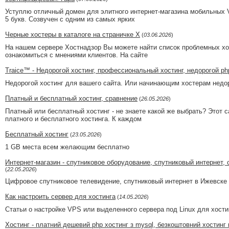
Уступлю отличный домен для элитного интернет-магазина мобильных 
5 букв. Созвучен с одним из самых ярких
Черные хостеры в каталоге на страничке Х
(
03.06.2026
)
На нашем сервере Хостнадзор Вы можете найти список проблемных хос
ознакомиться с мнениями клиентов. На сайте
Traice™ - Недорогой хостинг, профессиональный хостинг, недорогой php
Недорогой хостинг для вашего сайта. Или начинающим хостерам недор
Платный и бесплатный хостинг, сравнение
(
26.05.2026
)
Платный или бесплатный хостинг - не знаете какой же выбрать? Этот
платного и бесплатного хостинга. К каждом
Бесплатный хостинг
(
23.05.2026
)
1 GB места всем желающим бесплатно
Интернет-магазин - спутниковое оборудование, спутниковый интернет,
(
22.05.2026
)
Цифровое спутниковое телевидение, спутниковый интернет в Ижевске 
Как настроить сервер для хостинга
(
14.05.2026
)
Статьи о настройке VPS или выделенного сервера под Linux для хости
Хостинг - платний дешевий php хостинг з mysql, безкоштовний хостинг 