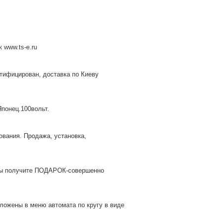
 www.ts-e.ru
тифицирован, доставка по Киеву
понец.100вольт.
вания. Продажа, установка,
ы получите ПОДАРОК-совершенно
ложены в меню автомата по кругу в виде