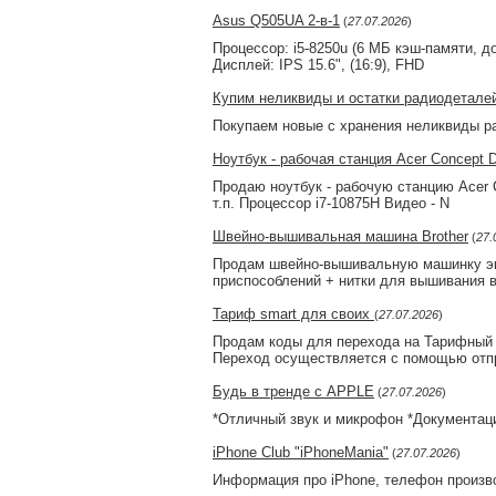
Asus Q505UA 2-в-1
(
27.07.2026
)
Процессор: i5-8250u (6 МБ кэш-памяти, д
Дисплей: IPS 15.6", (16:9), FHD
Купим неликвиды и остатки радиодетале
Покупаем новые с хранения неликвиды р
Ноутбук - рабочая станция Acer Concept 
Продаю ноутбук - рабочую станцию Acer 
т.п. Процессор i7-10875H Видео - N
Швейно-вышивальная машина Brother
(
27.
Продам швейно-вышивальную машинку экск
приспособлений + нитки для вышивания в
Тариф smart для своих
(
27.07.2026
)
Продам коды для перехода на Тарифный
Переход осуществляется с помощью отп
Будь в тренде с APPLE
(
27.07.2026
)
*Отличный звук и микрофон *Документац
iPhone Club "iPhoneMania"
(
27.07.2026
)
Информация про iPhone, телефон производ