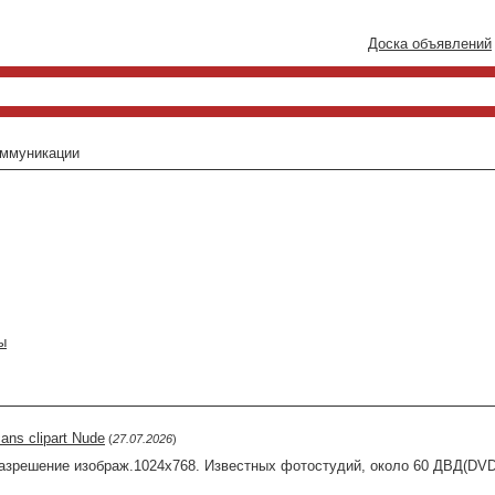
Доска объявлений
оммуникации
ы
ans clipart Nude
(
27.07.2026
)
зрешение изображ.1024х768. Известных фотостудий, около 60 ДВД(DVD)