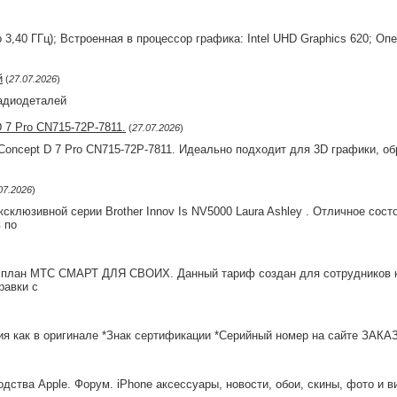
о 3,40 ГГц); Встроенная в процессор графика: Intel UHD Graphics 620; О
й
(
27.07.2026
)
адиодеталей
D 7 Pro CN715-72P-7811.
(
27.07.2026
)
Concept D 7 Pro CN715-72P-7811. Идеально подходит для 3D графики, об
07.2026
)
люзивной серии Brother Innov Is NV5000 Laura Ashley . Отличное сост
 по
 план МТС СМАРТ ДЛЯ СВОИХ. Данный тариф создан для сотрудников к
равки с
ия как в оригинале *Знак сертификации *Серийный номер на сайте ЗАКА
ства Apple. Форум. iPhone аксессуары, новости, обои, скины, фото и в