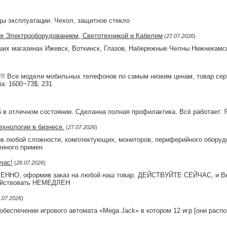
ы эксплуатации. Чехол, защитное стекло
ля Электрооборудованием, Светотехникой и Кабелем
(
27.07.2026
)
их магазинах Ижевск, Воткинск, Глазов, Набережные Челны Нижнекамск
! Все модели мобильных телефонов по самым низким ценам, товар сер
 1600~73$; 231
в отличном состоянии. Сделанна полная профилактика. Всё работает. Я
хнологии в бизнесе.
(
27.07.2026
)
в любой сложности, комплектующих, мониторов, периферийного оборудо
линого примен
час!
(
26.07.2026
)
ННО, оформив заказ на любой наш товар. ДЕЙСТВУЙТЕ СЕЙЧАС, и В
действовать НЕМЕДЛЕН
.07.2026
)
беспечении игрового автомата «Mega Jack» в котором 12 игр [они распо