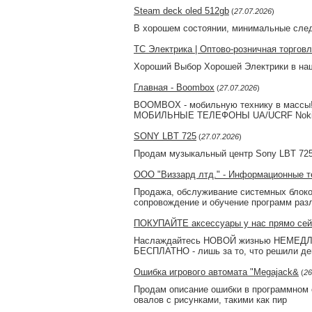
Steam deck oled 512gb
(
27.07.2026
)
В хорошем состоянии, минимальные след
ТС Электрика | Оптово-розничная торгов
Хороший Выбор Хорошей Электрики в наш
Главная - Boombox
(
27.07.2026
)
BOOMBOX - мобильную технику в массы!!
МОБИЛЬНЫЕ ТЕЛЕФОНЫ UA/UCRF Nokia:
SONY LBT 725
(
27.07.2026
)
Продам музыкальный центр Sony LBT 725 
ООО "Виззард лтд." - Информационные те
Продажа, обслуживание системных блоко
сопровождение и обучение программ раз
ПОКУПАЙТЕ аксессуары у нас прямо сей
Наслаждайтесь НОВОЙ жизнью НЕМЕДЛЕ
БЕСПЛАТНО - лишь за то, что решили 
Ошибка игрового автомата "Megajack&
(
26
Продам описание ошибки в программном о
овалов с рисунками, такими как пир