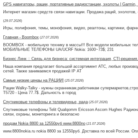
GPS навигаторы, рации, портативные радиостанции, эхолоты | Garmin, M
Интернет магазин средств связи навигации. Продажа раций, эхолотов, 
(
29.07.2026
)
Игры, полифония, темы, монофония, видео, реалтоны, картинки, фарн
Главная - Boombox
(
27.07.2026
)
BOOMBOX - мобильную технику в массы!!! Все модели мобильных тел
МОБИЛЬНЫЕ ТЕЛЕФОНЫ UA/UCRF Nokia: 1600~73$; 231
Бизнес Линк :: Связь для бизнеса: системная интеграция, CTI-решения
Наша компания предлагает большой ассортимент АТС, любых производи
сетей. Также занимаемся продажей IP АТ
Самые низкие ценаы на РАЦИИ!
(
25.07.2026
)
Рации Walky-Talky - нужны охранникам,работникам супермаркетов,стро
T5720 - Цена 77.7$. Дальность в город
Спутниковые телефоны и телевиденье, рада
(
25.07.2026
)
Спутниковые телефоны Telit Qualqomm Ericsson Ascom Hughes Радиона
связи, охраны, мониторинга и безопасно
продам Nokia 8800 за 12550руб www.8800no
(
21.07.2026
)
www.8800nokia.ru nokia 8800 за 12550руб. Доставка по всей России. Оп