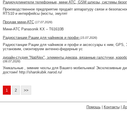
Радиоудлинители телефонные, мини АТС, GSM шлюзы, системы безоп
Производственное предприятие продаёт аппаратуру связи и безопасн
RTS10 и интерфейсы (мосты, эмулят
Продам мини-АТС
(
17.07.2026
)
Мини-АТС Panasonik KX – T61610B
Радиостанции Рации для чайников и профи
(
15.07.2026
)
Радиостанции Рации для чайников и профи и аксессуары к ним, GPS, 
установим, смонтируем антенно-фидерные ус
дизайн-студия "NatAlex", элементы декора, вязанные галстучки, коробо
(
06.07.2026
)
Уникальные , зимние чехлы для Вашего мобильника! Эксклюзивные диз
достоин! http://sharokubik.narod.ru/
1
2
>>
Помощь
|
Контакты
|
До