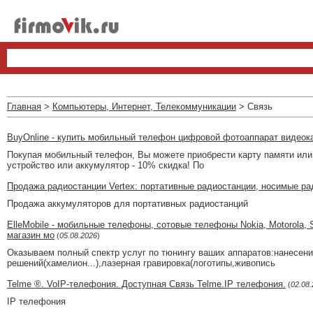
Главная
>
Компьютеры, Интернет, Телекоммуникации
> Связь
BuyOnline - купить мобильный телефон цифровой фотоаппарат видеок
Покупая мобильный телефон, Вы можете приобрести карту памяти или 
устройство или аккумулятор - 10% скидка! По
Продажа радиостанции Vertex: портативные радиостанции, носимые р
Продажа аккумуляторов для портативных радиостанций
ElleMobile - мобильные телефоны, сотовые телефоны Nokia, Motorola
магазин мо
(
05.08.2026
)
Оказываем полный спектр услуг по тюнингу ваших аппаратов:нанесени
решений(хамелион...),лазерная гравировка(логотипы,живопись
Telme ®. VoIP-телефония. Доступная Связь Telme.IP телефония.
(
02.08
IP телефония