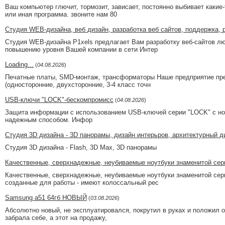
Ваш компьютер глючит, тормозит, зависает, постоянно выбивает какие-
или иная программа. звоните нам 80
Студия WEB-дизайна, веб дизайн, разработка веб сайтов, поддержка, р
Студия WEB-дизайна P1xels предлагает Вам разработку веб-сайтов лю
повышению уровня Вашей компании в сети Интер
Loading...
(
04.08.2026
)
Печатные платы, SMD-монтаж, трансформаторы Наше предприятие пре
(односторонние, двухсторонние, 3-4 класс точн
USB-ключи "LOCK"-бескомпромисс
(
04.08.2026
)
Защита информации с использованием USB-ключей серии "LOCK" с нов
надежным способом. Инфор
Студия 3D дизайна - 3D панорамы, дизайн интерьров, архитектурный д
Студия 3D дизайна - Flash, 3D Max, 3D панорамы
Качественные, сверхнадежные, неубиваемые ноутбуки знаменитой сери
Качественные, сверхнадежные, неубиваемые ноутбуки знаменитой сери
созданные для работы - имеют колоссальный рес
Samsung a51 64гб НОВЫЙ
(
03.08.2026
)
Абсолютно новый, не эксплуатировался, покрутил в руках и положил об
забрала себе, а этот на продажу,