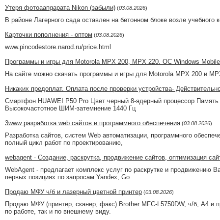
Утеря фотоаапgарата Nikon (забыли)
(
03.08.2026
)
В районе Лагерного сада оставлен на бетонном блоке возле учебного
Карточки пополнения - оптом
(
03.08.2026
)
www.pincodestore.narod.ru/price.html
Программы и игры для Motorola MPX 200, MPX 220. ОС Windows Mobile
На сайте можно скачать программы и игры для Motorola MPX 200 и MP
Никаких предоплат. Оплата после проверки устройства- Действительн
Смартфон HUAWEI P50 Pro Цвет черный 8-ядерный процессор Память 
Высокочастотное ШИМ-затемнение 1440 Гц
3www разработка web сайтов и программного обеспечения
(
03.08.2026
)
Разработка сайтов, систем Web автоматизации, программного обеспеч
полный цикл работ по проектированию,
webagent - Создание, раскрутка, продвижение сайтов, оптимизация сай
WebAgent - предлагает комплекс услуг по раскрутке и продвижению Ва
первых позициях по запросам Yandex, Go
Продаю МФУ ч/б и лазерный цветной принтер
(
03.08.2026
)
Продаю МФУ (принтер, сканер, факс) Brother MFC-L5750DW, ч/б, A4 и п
по работе, так и по внешнему виду.